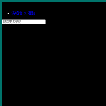
跳到主內容
演唱會 & 活動
搜尋更多活動