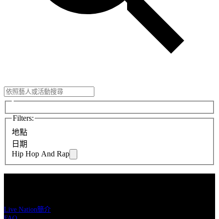
Filters
:
地點
日期
Hip Hop And Rap
Live Nation理想國
Live Nation簡介
FAQ