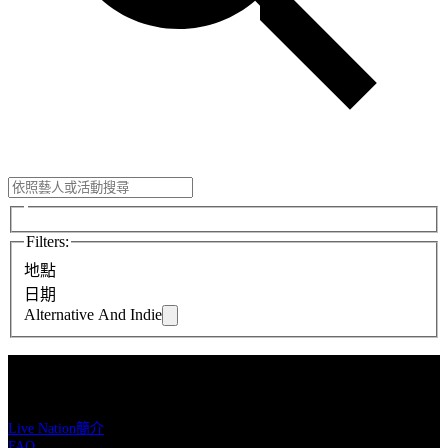
Filters
:
地點
日期
Alternative And Indie
Live Nation理想國
Live Nation簡介
FAQ