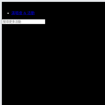
跳到主內容
演唱會 & 活動
搜尋更多活動